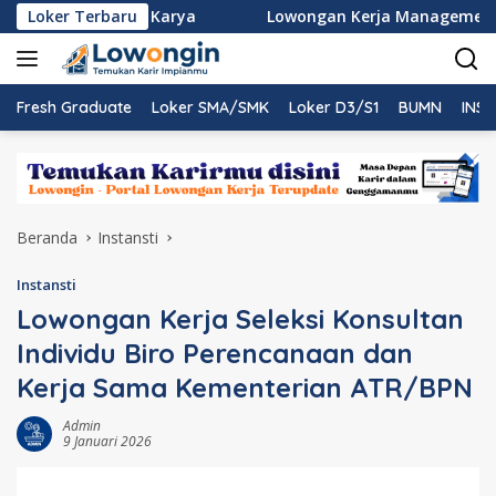
Langsung
 PT Nindya Karya
Loker Terbaru
Lowongan Kerja Management Trainee
ke
konten
Fresh Graduate
Loker SMA/SMK
Loker D3/S1
BUMN
INST
Beranda
Instansti
Instansti
Lowongan Kerja Seleksi Konsultan
Individu Biro Perencanaan dan
Kerja Sama Kementerian ATR/BPN
Admin
9 Januari 2026