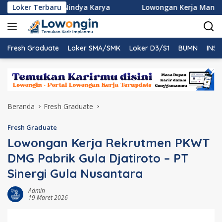
Langsung
krutmen PT Nindya Karya
Loker Terbaru
Lowongan Kerja Management
ke
konten
Fresh Graduate
Loker SMA/SMK
Loker D3/S1
BUMN
INST
Beranda
Fresh Graduate
Fresh Graduate
Lowongan Kerja Rekrutmen PKWT
DMG Pabrik Gula Djatiroto – PT
Sinergi Gula Nusantara
Admin
19 Maret 2026