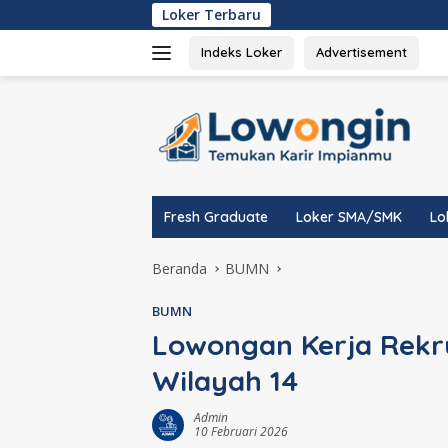
Langsung
Loker Terbaru
Lowongan 
ke
konten
Indeks Loker
Advertisement
tutup
Fresh Graduate
Loker SMA/SMK
Lo
Beranda
BUMN
BUMN
Lowongan Kerja Rekr
Wilayah 14
Admin
10 Februari 2026