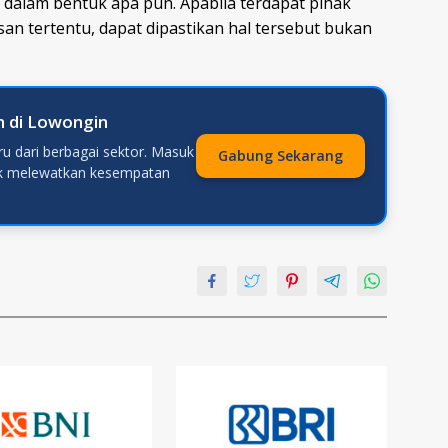
a dalam bentuk apa pun. Apabila terdapat pihak
n tertentu, dapat dipastikan hal tersebut bukan
n di Lowongin
u dari berbagai sektor. Masuk
Gabung Sekarang
ak melewatkan kesempatan