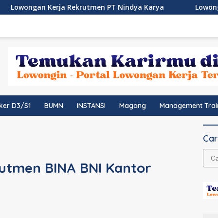
Kerja Rekrutmen PT Nindya Karya
Lowongan Kerja Man
ker D3/S1
BUMN
INSTANSI
Magang
Management Trai
Car
Cari
utmen BINA BNI Kantor
untu