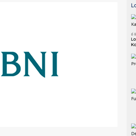
L
6 
Lo
K