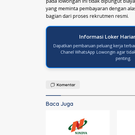
pada lowongan ini tidak dipungut biay
yang meminta pembayaran dengan alasa
bagian dari proses rekrutmen resmi.
Informasi Loker Haria
Dapatkan pembaruan peluang kerja terbar
Chanel WhatsApp Lowongin agar tid
penting.
Komentar
Baca Juga