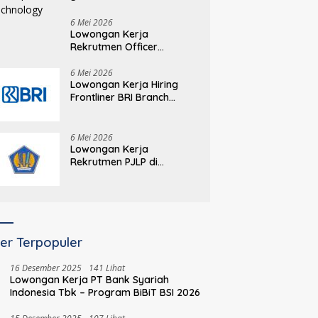
6 Mei 2026
Lowongan Kerja
Rekrutmen Officer
Development Program
(ODP) Information
6 Mei 2026
Lowongan Kerja Hiring
Technology
Frontliner BRI Branch
Office Bandung AH
Nasution
6 Mei 2026
Lowongan Kerja
Rekrutmen PJLP di
lingkungan Pusdiklat
Kepemimpinan dan
Manajemen BPPK
Kementerian Keuangan
er Terpopuler
16 Desember 2025
141 Lihat
Lowongan Kerja PT Bank Syariah
Indonesia Tbk – Program BiBiT BSI 2026