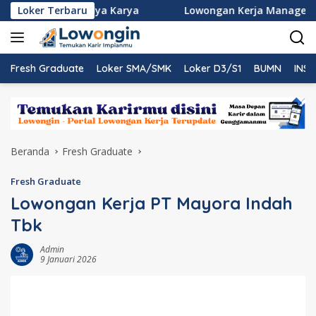
Langsung
men PT Nindya Karya
Loker Terbaru
Lowongan Kerja Management Tra
ke
konten
Fresh Graduate
Loker SMA/SMK
Loker D3/S1
BUMN
INST
Beranda
Fresh Graduate
Fresh Graduate
Lowongan Kerja PT Mayora Indah
Tbk
Admin
9 Januari 2026