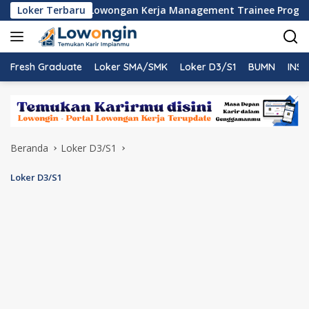
Langsung
rya
Loker Terbaru
Lowongan Kerja Management Trainee Program Tran
ke
konten
Fresh Graduate
Loker SMA/SMK
Loker D3/S1
BUMN
INST
Beranda
Loker D3/S1
Loker D3/S1