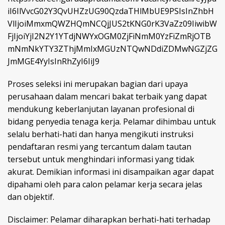
iI6IlVvcG02Y3QvUHZzUG90QzdaTHlMbUE9PSIsInZhbH
VlIjoiMmxmQWZHQmNCQjJUS2tKNG0rK3VaZz09IiwibW
FjIjoiYjI2N2Y1YTdjNWYxOGM0ZjFiNmM0YzFiZmRjOTB
mNmNkYTY3ZThjMmIxMGUzNTQwNDdiZDMwNGZjZG
JmMGE4YyIsInRhZyI6IiJ9
Proses seleksi ini merupakan bagian dari upaya
perusahaan dalam mencari bakat terbaik yang dapat
mendukung keberlanjutan layanan profesional di
bidang penyedia tenaga kerja. Pelamar dihimbau untuk
selalu berhati-hati dan hanya mengikuti instruksi
pendaftaran resmi yang tercantum dalam tautan
tersebut untuk menghindari informasi yang tidak
akurat. Demikian informasi ini disampaikan agar dapat
dipahami oleh para calon pelamar kerja secara jelas
dan objektif.
Disclaimer: Pelamar diharapkan berhati-hati terhadap