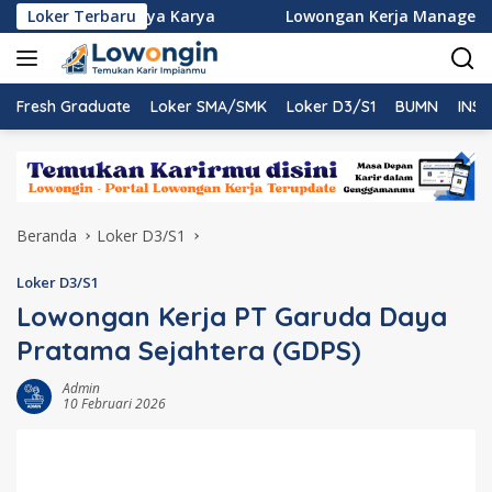
Langsung
utmen PT Nindya Karya
Loker Terbaru
Lowongan Kerja Management Tr
ke
konten
Fresh Graduate
Loker SMA/SMK
Loker D3/S1
BUMN
INST
Beranda
Loker D3/S1
Loker D3/S1
Lowongan Kerja PT Garuda Daya
Pratama Sejahtera (GDPS)
Admin
10 Februari 2026