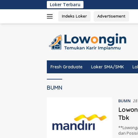
Langsung
Loker Terbaru
ke
konten
Indeks Loker
Advertisement
tutup
Fresh Graduate
Loker SMA/SMK
Lo
BUMN
BUMN
28
Lowong
Tbk
**Lowongan
dan Posisi