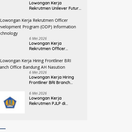
Lowongan Kerja
Rekrutmen Unilever Future
Leaders Programme
(UFLP) 2026
6 Mei 2026
Lowongan Kerja
Rekrutmen Officer
Development Program
(ODP) Information
Technology
6 Mei 2026
Lowongan Kerja Hiring
Frontliner BRI Branch
Office Bandung AH
Nasution
6 Mei 2026
Lowongan Kerja
Rekrutmen PJLP di
lingkungan Pusdiklat
Kepemimpinan dan
Manajemen BPPK
Kementerian Keuangan