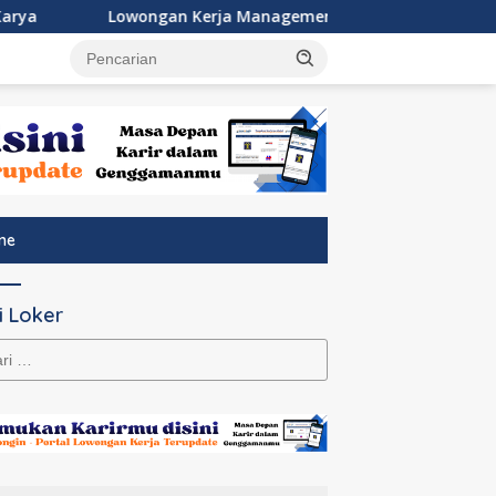
Lowongan Kerja Management Trainee Program Transjaka
tutup
ne
i Loker
k: