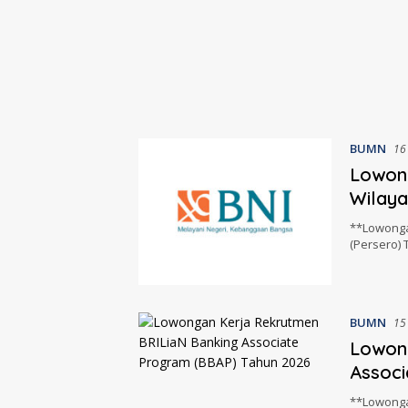
BUMN
16
Lowon
Wilaya
**Lowonga
(Persero)
BUMN
15
Lowon
Associ
**Lowonga