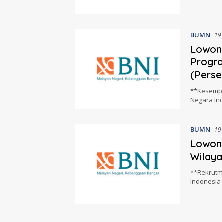
BUMN
19
Lowong
Progra
(Perse
**Kesempa
Negara In
BUMN
19
Lowon
Wilaya
**Rekrutm
Indonesia