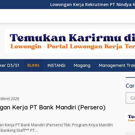
Lowongan Kerja Rekrutmen PT Nindya Karya
ker D3/S1
BUMN
INSTANSI
Magang
Management Trai
Car
Cari
 Maret 2026
untu
an Kerja PT Bank Mandiri (Persero)
 Kerja PT Bank Mandiri (Persero) Tbk: Program Kriya Mandiri
 Banking Staff** PT…