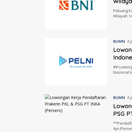
Wilaya
Peluang Ka
Wilayah 1
BUMN
9 
Lowong
Indone
## Lowong
Nasional I
BUMN
9 
Lowong
PSG PT
**Pendafta
Api (Perse