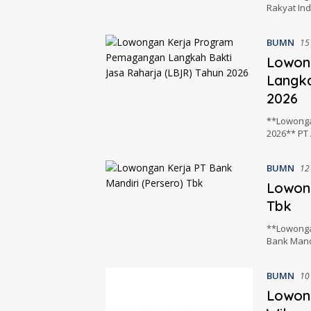
Rakyat Ind
BUMN
15
Lowon
Langka
2026
**Lowonga
2026** PT 
BUMN
12
Lowong
Tbk
**Lowonga
Bank Mand
BUMN
10
Lowon