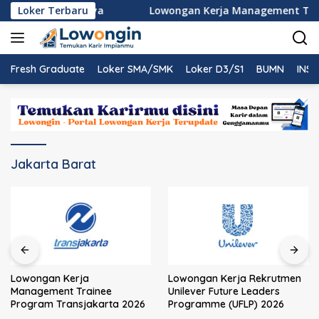
Langsung
n PT Nindya Karya
Loker Terbaru
Lowongan Kerja Management Traine
ke
konten
Fresh Graduate
Loker SMA/SMK
Loker D3/S1
BUMN
INST
Jakarta Barat
Lowongan Kerja
Lowongan Kerja Rekrutmen
Management Trainee
Unilever Future Leaders
Program Transjakarta 2026
Programme (UFLP) 2026